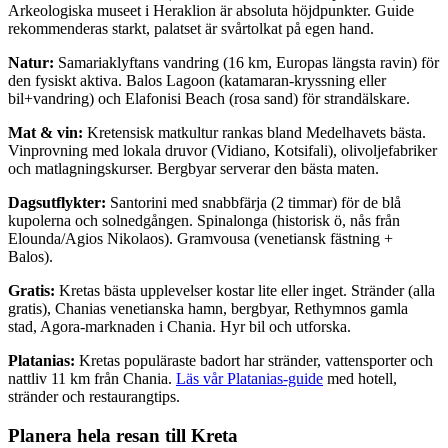
Arkeologiska museet i Heraklion är absoluta höjdpunkter. Guide
rekommenderas starkt, palatset är svårtolkat på egen hand.
Natur:
Samariaklyftans vandring (16 km, Europas längsta ravin) för
den fysiskt aktiva. Balos Lagoon (katamaran-kryssning eller
bil+vandring) och Elafonisi Beach (rosa sand) för strandälskare.
Mat & vin:
Kretensisk matkultur rankas bland Medelhavets bästa.
Vinprovning med lokala druvor (Vidiano, Kotsifali), olivoljefabriker
och matlagningskurser. Bergbyar serverar den bästa maten.
Dagsutflykter:
Santorini med snabbfärja (2 timmar) för de blå
kupolerna och solnedgången. Spinalonga (historisk ö, nås från
Elounda/Agios Nikolaos). Gramvousa (venetiansk fästning +
Balos).
Gratis:
Kretas bästa upplevelser kostar lite eller inget. Stränder (alla
gratis), Chanias venetianska hamn, bergbyar, Rethymnos gamla
stad, Agora-marknaden i Chania. Hyr bil och utforska.
Platanias:
Kretas populäraste badort har stränder, vattensporter och
nattliv 11 km från Chania.
Läs vår Platanias-guide
med hotell,
stränder och restaurangtips.
Planera hela resan till Kreta