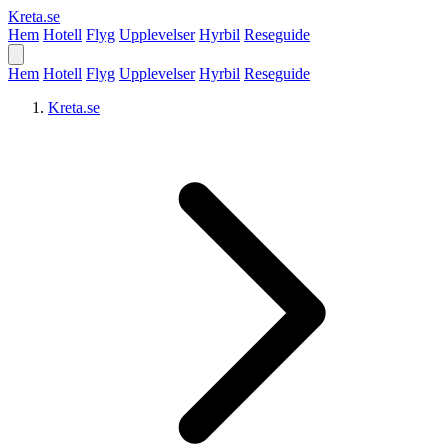
Kreta
.se
Hem
Hotell
Flyg
Upplevelser
Hyrbil
Reseguide
Hem
Hotell
Flyg
Upplevelser
Hyrbil
Reseguide
Kreta.se