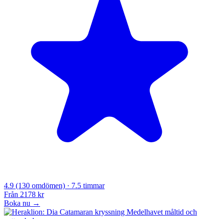
4.9
(130 omdömen)
· 7.5 timmar
Från
2178 kr
Boka nu →