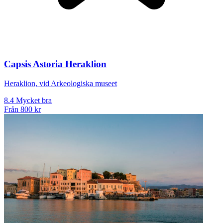
Capsis Astoria Heraklion
Heraklion, vid Arkeologiska museet
8.4
Mycket bra
Från
800 kr