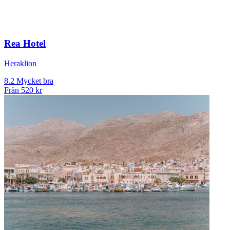
Rea Hotel
Heraklion
8.2
Mycket bra
Från
520 kr