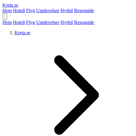
Kreta
.se
Hem
Hotell
Flyg
Upplevelser
Hyrbil
Reseguide
Hem
Hotell
Flyg
Upplevelser
Hyrbil
Reseguide
Kreta.se